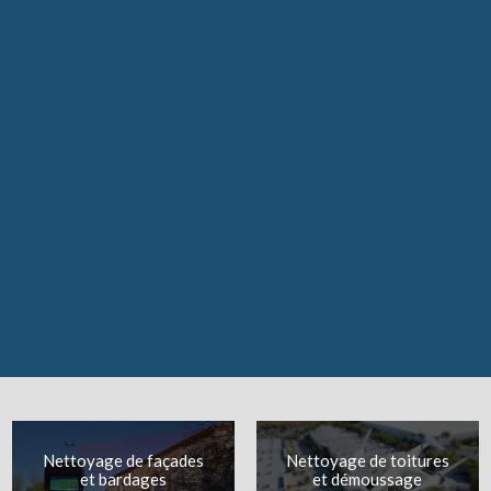
En soumettant ce formulaire, j'accepte que les informations
saisies soient traitées par
SARL DG LES COUTURIERS DE LA
FACADE
dans le cadre de ma demande de contact et de la relation
commerciale qui peut en découler.
En savoir plus en consultant
notre politique de confidentialité.
*
Recevoir la newsletter
Nettoyage de façades
Nettoyage de toitures
et bardages
et démoussage