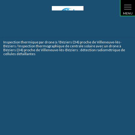
Inspection thermique par drone à / Béziers (34) proche de Villeneuve-lès-
Béziers / Inspection thermographique de centrale solaire avec un drone à
Béziers (34) proche de Villeneuve-lès-Béziers : détection radiométrique de
cellules défaillantes
Inspection
thermographique de
centrale solaire avec un
drone à Béziers (34) proche
de Villeneuve-lès-Béziers :
détection radiométrique de